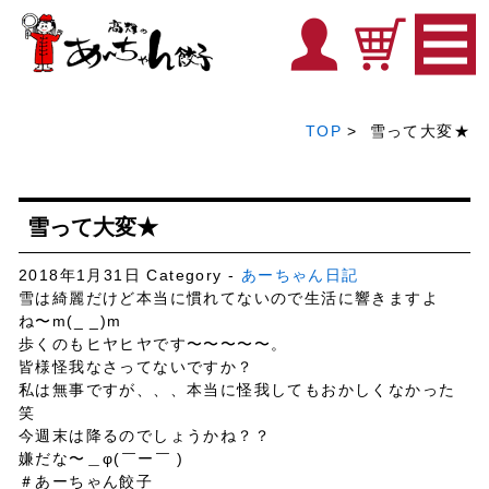
TOP
> 雪って大変★
雪って大変★
2018年1月31日
Category -
あーちゃん日記
雪は綺麗だけど本当に慣れてないので生活に響きますよ
ね〜m(_ _)m
歩くのもヒヤヒヤです〜〜〜〜〜。
皆様怪我なさってないですか？
私は無事ですが、、、本当に怪我してもおかしくなかった
笑
今週末は降るのでしょうかね？？
嫌だな〜＿φ(￣ー￣ )
＃あーちゃん餃子