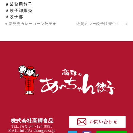
＃業務用餃子
＃餃子卸販売
＃餃子部
« 新発売カレーコーン餃子★
絶賛カレー餃子販売中！！ »
株式会社高輝食品
TEL/FAX:04-7124-9995
MAIL:info@a-changyoza.jp